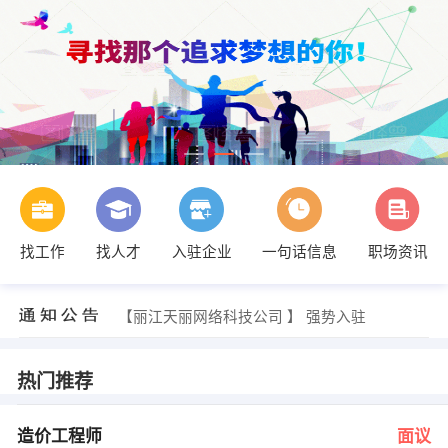
找工作
找人才
入驻企业
一句话信息
职场资讯
吴先生 发布 [销售助理 ] 招聘信息
【丽江蓝盾电脑有限责任公司 】 强势入驻
【丽江天丽网络科技公司 】 强势入驻
【曲靖陆加壹餐具消毒有限公司 】 强势入驻
【昭通阳光文具 】 强势入驻
【丽江开艳装饰经贸公司 】 强势入驻
热门推荐
发布 [造价工程师 ] 招聘信息
发布 [造价主管 ] 招聘信息
发布 [生产部总监 ] 招聘信息
造价工程师
面议