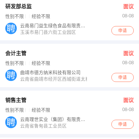
研发部总监
面议
08-08
性别不限
经验不限
云南易门益生绿色食品有限责任公司
申请
玉溪市易门县六街工业园区
会计主管
面议
08-08
性别不限
经验不限
曲靖市德方纳米科技有限公司
申请
云南省曲靖市经开区西城街道太和街1号曲靖市德方纳米
销售主管
面议
08-08
性别不限
经验不限
云南理世实业（集团）有限责任公司
申请
云南省鲁甸县工业员区