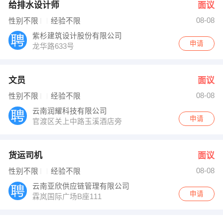
给排水设计师
面议
08-08
性别不限
经验不限
紫杉建筑设计股份有限公司
申请
龙华路633号
文员
面议
08-08
性别不限
经验不限
云南润耀科技有限公司
申请
官渡区关上中路玉溪酒店旁
货运司机
面议
08-08
性别不限
经验不限
云南亚欣供应链管理有限公司
申请
霖岚国际广场B座111