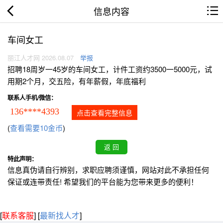
信息内容
车间女工
丽江人才网 2026.08.07
举报
招聘18周岁一45岁的车间女工，计件工资约3500一5000元，试
用期2个月，交五险，有年薪假，年底福利
联系人手机/微信：
136****4393
点击查看完整信息
(
查看需要10金币
)
特此声明：
信息真伪请自行辨别，求职应聘须谨慎，网站对此不承担任何
保证或连带责任! 希望我们的平台能为您带来更多的便利！
[
联系客服
]
[
最新找人才
]