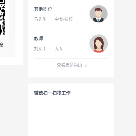
其他职位
马先生
·
中专/技校
教师
息
刘女士
·
大专
查看更多简历
微信扫一扫找工作