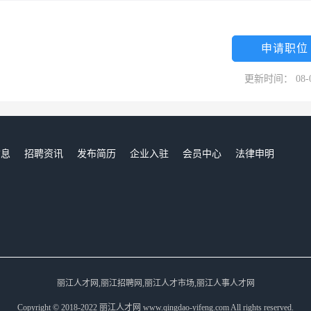
申请职位
更新时间： 08-
信息
招聘资讯
发布简历
企业入驻
会员中心
法律申明
们
丽江人才网,丽江招聘网,丽江人才市场,丽江人事人才网
Copyright © 2018-2022 丽江人才网 www.qingdao-yifeng.com All rights reserved.